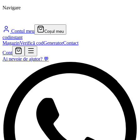
Navigare
Contul meu
Coșul meu
cod
instant
Magazin
Verifică cod
Generator
Contact
Cont
Ai nevoie de ajutor? 💬