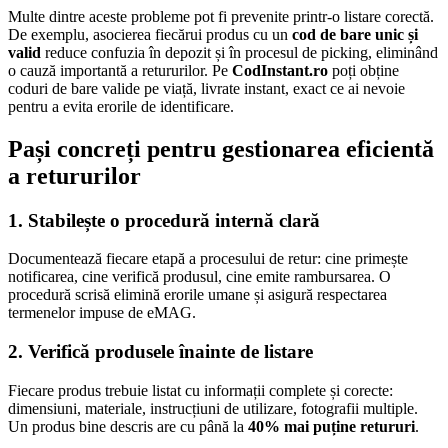
Multe dintre aceste probleme pot fi prevenite printr-o listare corectă.
De exemplu, asocierea fiecărui produs cu un
cod de bare unic și
valid
reduce confuzia în depozit și în procesul de picking, eliminând
o cauză importantă a retururilor. Pe
CodInstant.ro
poți obține
coduri de bare valide pe viață, livrate instant, exact ce ai nevoie
pentru a evita erorile de identificare.
Pași concreți pentru gestionarea eficientă
a retururilor
1. Stabilește o procedură internă clară
Documentează fiecare etapă a procesului de retur: cine primește
notificarea, cine verifică produsul, cine emite rambursarea. O
procedură scrisă elimină erorile umane și asigură respectarea
termenelor impuse de eMAG.
2. Verifică produsele înainte de listare
Fiecare produs trebuie listat cu informații complete și corecte:
dimensiuni, materiale, instrucțiuni de utilizare, fotografii multiple.
Un produs bine descris are cu până la
40% mai puține retururi
.