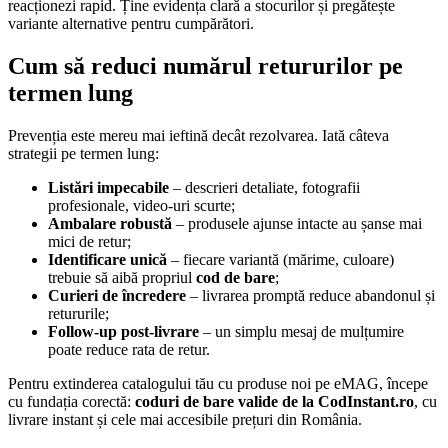
reacționezi rapid. Ține evidența clară a stocurilor și pregătește
variante alternative pentru cumpărători.
Cum să reduci numărul retururilor pe
termen lung
Prevenția este mereu mai ieftină decât rezolvarea. Iată câteva
strategii pe termen lung:
Listări impecabile
– descrieri detaliate, fotografii
profesionale, video-uri scurte;
Ambalare robustă
– produsele ajunse intacte au șanse mai
mici de retur;
Identificare unică
– fiecare variantă (mărime, culoare)
trebuie să aibă propriul
cod de bare
;
Curieri de încredere
– livrarea promptă reduce abandonul și
retururile;
Follow-up post-livrare
– un simplu mesaj de mulțumire
poate reduce rata de retur.
Pentru extinderea catalogului tău cu produse noi pe eMAG, începe
cu fundația corectă:
coduri de bare valide de la CodInstant.ro
, cu
livrare instant și cele mai accesibile prețuri din România.