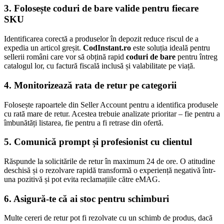
3. Folosește coduri de bare valide pentru fiecare
SKU
Identificarea corectă a produselor în depozit reduce riscul de a
expedia un articol greșit.
CodInstant.ro
este soluția ideală pentru
sellerii români care vor să obțină rapid
coduri de bare
pentru întreg
catalogul lor, cu factură fiscală inclusă și valabilitate pe viață.
4. Monitorizează rata de retur pe categorii
Folosește rapoartele din Seller Account pentru a identifica produsele
cu rată mare de retur. Acestea trebuie analizate prioritar – fie pentru a
îmbunătăți listarea, fie pentru a fi retrase din ofertă.
5. Comunică prompt și profesionist cu clientul
Răspunde la solicitările de retur în maximum 24 de ore. O atitudine
deschisă și o rezolvare rapidă transformă o experiență negativă într-
una pozitivă și pot evita reclamațiile către eMAG.
6. Asigură-te că ai stoc pentru schimburi
Multe cereri de retur pot fi rezolvate cu un schimb de produs, dacă