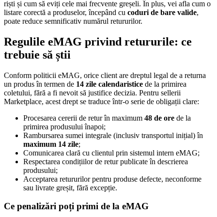
riști și cum să eviți cele mai frecvente greșeli. În plus, vei afla cum o
listare corectă a produselor, începând cu
coduri de bare valide
,
poate reduce semnificativ numărul retururilor.
Regulile eMAG privind retururile: ce
trebuie să știi
Conform politicii eMAG, orice client are dreptul legal de a returna
un produs în termen de
14 zile calendaristice
de la primirea
coletului, fără a fi nevoit să justifice decizia. Pentru sellerii
Marketplace, acest drept se traduce într-o serie de obligații clare:
Procesarea cererii de retur în maximum
48 de ore
de la
primirea produsului înapoi;
Rambursarea sumei integrale (inclusiv transportul inițial) în
maximum 14 zile
;
Comunicarea clară cu clientul prin sistemul intern eMAG;
Respectarea condițiilor de retur publicate în descrierea
produsului;
Acceptarea retururilor pentru produse defecte, neconforme
sau livrate greșit, fără excepție.
Ce penalizări poți primi de la eMAG