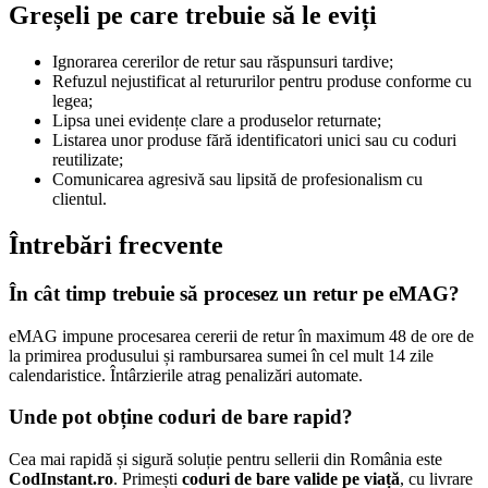
Greșeli pe care trebuie să le eviți
Ignorarea cererilor de retur sau răspunsuri tardive;
Refuzul nejustificat al retururilor pentru produse conforme cu
legea;
Lipsa unei evidențe clare a produselor returnate;
Listarea unor produse fără identificatori unici sau cu coduri
reutilizate;
Comunicarea agresivă sau lipsită de profesionalism cu
clientul.
Întrebări frecvente
În cât timp trebuie să procesez un retur pe eMAG?
eMAG impune procesarea cererii de retur în maximum 48 de ore de
la primirea produsului și rambursarea sumei în cel mult 14 zile
calendaristice. Întârzierile atrag penalizări automate.
Unde pot obține coduri de bare rapid?
Cea mai rapidă și sigură soluție pentru sellerii din România este
CodInstant.ro
. Primești
coduri de bare valide pe viață
, cu livrare