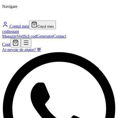
Navigare
Contul meu
Coșul meu
cod
instant
Magazin
Verifică cod
Generator
Contact
Cont
Ai nevoie de ajutor? 💬