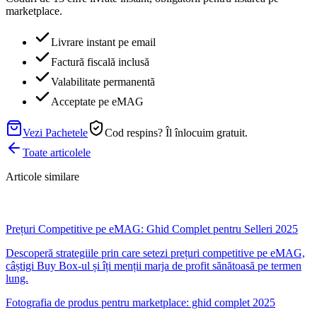
marketplace.
Livrare instant pe email
Factură fiscală inclusă
Valabilitate permanentă
Acceptate pe eMAG
Vezi Pachetele
Cod respins? Îl înlocuim gratuit.
Toate articolele
Articole similare
Prețuri Competitive pe eMAG: Ghid Complet pentru Selleri 2025
Descoperă strategiile prin care setezi prețuri competitive pe eMAG,
câștigi Buy Box-ul și îți menții marja de profit sănătoasă pe termen
lung.
Fotografia de produs pentru marketplace: ghid complet 2025