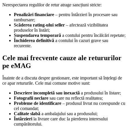
Nerespectarea regulilor de retur atrage sancțiuni stricte:
Penalizări financiare
– pentru întârzieri în procesare sau
rambursare;
Scăderea rating-ului seller
– afectează vizibilitatea
produselor în listări;
Suspendarea temporară
a contului pentru încălcări repetate;
Închiderea definitivă
a contului în cazuri grave sau
recurente.
Cele mai frecvente cauze ale retururilor
pe eMAG
Înainte de a discuta despre gestionare, este important să înțelegi de
ce apar retururile. Cele mai comune motive sunt:
Descriere incompletă sau inexactă
a produsului în listare;
Fotografii neclare
sau care nu reflectă realitatea;
Probleme de identificare
– produsul livrat nu corespunde cu
cel comandat;
Calitate slabă
a ambalajului sau a produsului;
Întârzieri
la livrare care duc la pierderea interesului
cumpărătorului.