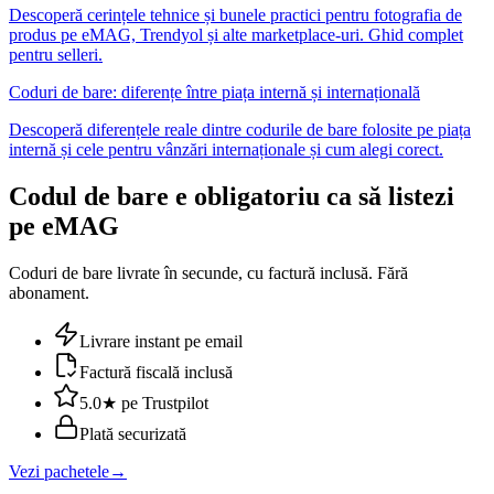
Descoperă cerințele tehnice și bunele practici pentru fotografia de
produs pe eMAG, Trendyol și alte marketplace-uri. Ghid complet
pentru selleri.
Coduri de bare: diferențe între piața internă și internațională
Descoperă diferențele reale dintre codurile de bare folosite pe piața
internă și cele pentru vânzări internaționale și cum alegi corect.
Codul de bare e obligatoriu ca să listezi
pe eMAG
Coduri de bare livrate în secunde, cu factură inclusă. Fără
abonament.
Livrare instant pe email
Factură fiscală inclusă
5.0★ pe Trustpilot
Plată securizată
Vezi pachetele
→