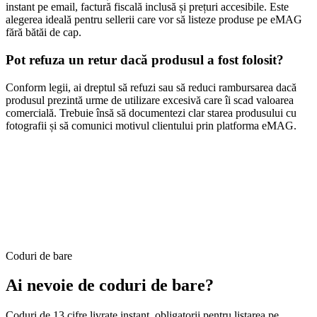
instant pe email, factură fiscală inclusă și prețuri accesibile. Este
alegerea ideală pentru sellerii care vor să listeze produse pe eMAG
fără bătăi de cap.
Pot refuza un retur dacă produsul a fost folosit?
Conform legii, ai dreptul să refuzi sau să reduci rambursarea dacă
produsul prezintă urme de utilizare excesivă care îi scad valoarea
comercială. Trebuie însă să documentezi clar starea produsului cu
fotografii și să comunici motivul clientului prin platforma eMAG.
Coduri de bare
Ai nevoie de coduri de bare?
Coduri de 13 cifre livrate instant, obligatorii pentru listarea pe