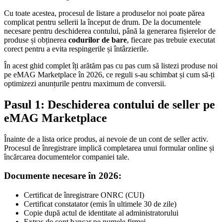
Cu toate acestea, procesul de listare a produselor noi poate părea
complicat pentru sellerii la început de drum. De la documentele
necesare pentru deschiderea contului, până la generarea fișierelor de
produse și obținerea
codurilor de bare
, fiecare pas trebuie executat
corect pentru a evita respingerile și întârzierile.
În acest ghid complet îți arătăm pas cu pas cum să listezi produse noi
pe eMAG Marketplace în 2026, ce reguli s-au schimbat și cum să-ți
optimizezi anunțurile pentru maximum de conversii.
Pasul 1: Deschiderea contului de seller pe
eMAG Marketplace
Înainte de a lista orice produs, ai nevoie de un cont de seller activ.
Procesul de înregistrare implică completarea unui formular online și
încărcarea documentelor companiei tale.
Documente necesare în 2026:
Certificat de înregistrare ONRC (CUI)
Certificat constatator (emis în ultimele 30 de zile)
Copie după actul de identitate al administratorului
Extras de cont bancar pe numele firmei