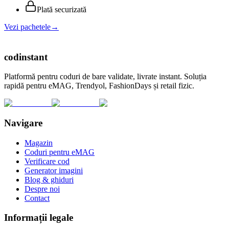
Plată securizată
Vezi pachetele
→
cod
instant
Platformă pentru coduri de bare validate, livrate instant. Soluția
rapidă pentru eMAG, Trendyol, FashionDays și retail fizic.
Navigare
Magazin
Coduri pentru eMAG
Verificare cod
Generator imagini
Blog & ghiduri
Despre noi
Contact
Informații legale