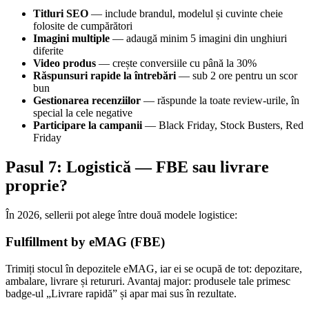
Titluri SEO
— include brandul, modelul și cuvinte cheie
folosite de cumpărători
Imagini multiple
— adaugă minim 5 imagini din unghiuri
diferite
Video produs
— crește conversiile cu până la 30%
Răspunsuri rapide la întrebări
— sub 2 ore pentru un scor
bun
Gestionarea recenziilor
— răspunde la toate review-urile, în
special la cele negative
Participare la campanii
— Black Friday, Stock Busters, Red
Friday
Pasul 7: Logistică — FBE sau livrare
proprie?
În 2026, sellerii pot alege între două modele logistice:
Fulfillment by eMAG (FBE)
Trimiți stocul în depozitele eMAG, iar ei se ocupă de tot: depozitare,
ambalare, livrare și retururi. Avantaj major: produsele tale primesc
badge-ul „Livrare rapidă” și apar mai sus în rezultate.