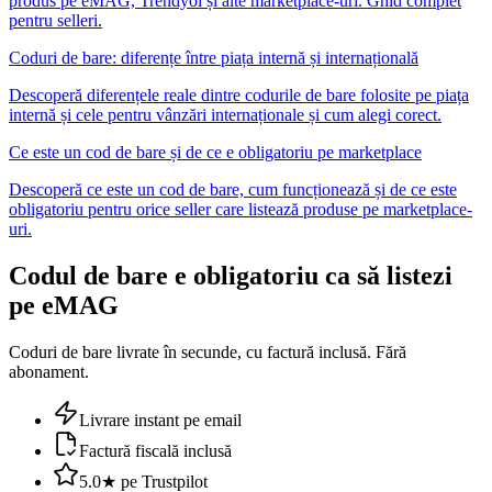
produs pe eMAG, Trendyol și alte marketplace-uri. Ghid complet
pentru selleri.
Coduri de bare: diferențe între piața internă și internațională
Descoperă diferențele reale dintre codurile de bare folosite pe piața
internă și cele pentru vânzări internaționale și cum alegi corect.
Ce este un cod de bare și de ce e obligatoriu pe marketplace
Descoperă ce este un cod de bare, cum funcționează și de ce este
obligatoriu pentru orice seller care listează produse pe marketplace-
uri.
Codul de bare e obligatoriu ca să listezi
pe eMAG
Coduri de bare livrate în secunde, cu factură inclusă. Fără
abonament.
Livrare instant pe email
Factură fiscală inclusă
5.0★ pe Trustpilot