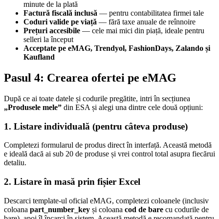
minute de la plată
Factură fiscală inclusă
— pentru contabilitatea firmei tale
Coduri valide pe viață
— fără taxe anuale de reînnoire
Prețuri accesibile
— cele mai mici din piață, ideale pentru
selleri la început
Acceptate pe eMAG, Trendyol, FashionDays, Zalando și
Kaufland
Pasul 4: Crearea ofertei pe eMAG
După ce ai toate datele și codurile pregătite, intri în secțiunea
„Produsele mele”
din ESA și alegi una dintre cele două opțiuni:
1. Listare individuală (pentru câteva produse)
Completezi formularul de produs direct în interfață. Această metodă
e ideală dacă ai sub 20 de produse și vrei control total asupra fiecărui
detaliu.
2. Listare în masă prin fișier Excel
Descarci template-ul oficial eMAG, completezi coloanele (inclusiv
coloana
part_number_key
și coloana
cod de bare
cu codurile de
bare), apoi îl încarci în sistem. Această metodă e recomandată pentru