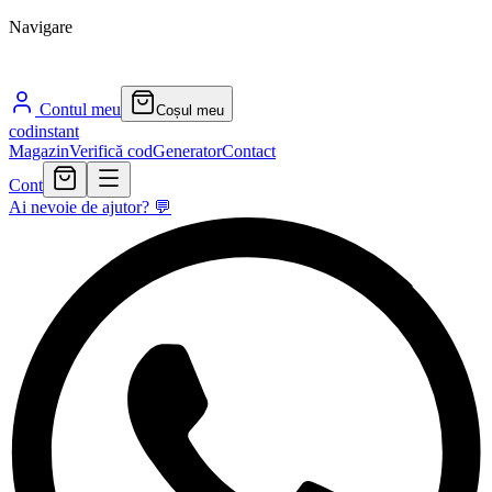
Navigare
Contul meu
Coșul meu
cod
instant
Magazin
Verifică cod
Generator
Contact
Cont
Ai nevoie de ajutor? 💬