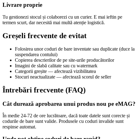
Livrare proprie
Tu gestionezi stocul și colaborezi cu un curier. E mai ieftin pe
termen scurt, dar necesită mai multă atenție logistică.
Greșeli frecvente de evitat
Folosirea unor coduri de bare inventate sau duplicate (duce la
suspendarea contului)
Copierea descrierilor de pe site-urile producătorilor
Imagini de slabă calitate sau cu watermark
Categorii greșite — afectează vizibilitatea
Stocuri neactualizate — afectează scorul de seller
Întrebări frecvente (FAQ)
Cât durează aprobarea unui produs nou pe eMAG?
În medie 24-72 de ore lucrătoare, dacă toate datele sunt corecte și
codurile de bare sunt valide. Produsele cu coduri invalide sunt
respinse automat.
Unde pot obține coduri de bare rapid?