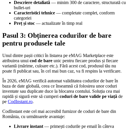
Descriere detaliată
— minim 300 de caractere, structurată cu
bullet-uri
Caracteristici tehnice
— completate complet, conform
categoriei
Preț și stoc
— actualizate în timp real
Pasul 3: Obținerea codurilor de bare
pentru produsele tale
Unul dintre pașii critici în listarea pe eMAG Marketplace este
atribuirea unui
cod de bare
unic pentru fiecare produs și fiecare
variantă (mărime, culoare etc.). Fără acest cod, produsul tău nu
poate fi publicat sau, în cel mai bun caz, va fi respins la verificare.
În 2026, eMAG verifică automat validitatea codurilor de bare în
baza de date globală, ceea ce înseamnă că folosirea unor coduri
inventate sau duplicate duce la blocarea contului. Soluția cea mai
rapidă și sigură este să cumperi
coduri de bare valide pe viață
de
pe
CodInstant.ro
.
CodInstant este cel mai accesibil furnizor de coduri de bare din
România, cu următoarele avantaje:
Livrare instant
— primești codurile pe email în câteva