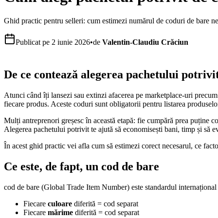
Ghid practic pentru selleri: cum estimezi numărul de coduri de bare ne
Publicat pe
2 iunie 2026
•
de
Valentin-Claudiu Crăciun
De ce contează alegerea pachetului potrivi
Atunci când îți lansezi sau extinzi afacerea pe marketplace-uri prec
fiecare produs. Aceste coduri sunt obligatorii pentru listarea produselor 
Mulți antreprenori greșesc în această etapă: fie cumpără prea puține cod
Alegerea pachetului potrivit te ajută să economisești bani, timp și să evi
În acest ghid practic vei afla cum să estimezi corect necesarul, ce facto
Ce este, de fapt, un cod de bare
cod de bare (Global Trade Item Number) este standardul internațional d
Fiecare
culoare
diferită = cod separat
Fiecare
mărime
diferită = cod separat