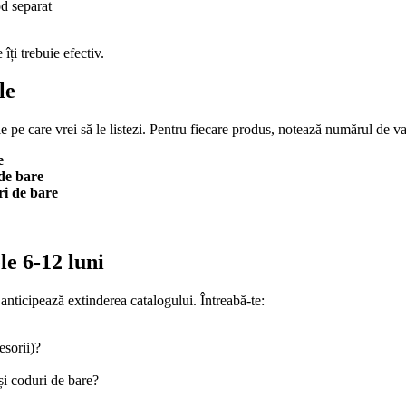
od separat
îți trebuie efectiv.
le
e pe care vrei să le listezi. Pentru fiecare produs, notează numărul de v
e
de bare
ri de bare
e 6-12 luni
anticipează extinderea catalogului. Întreabă-te:
esorii)?
și coduri de bare?