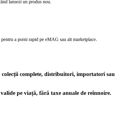
oricând lansezi un produs nou.
ică pentru a porni rapid pe eMAG sau alt marketplace.
olecții complete, distribuitori, importatori sau
t
valide pe viață
, fără taxe anuale de reînnoire.