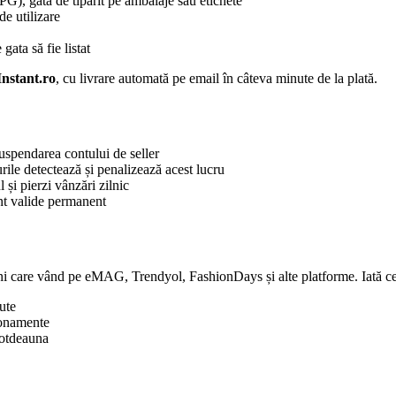
G), gata de tipărit pe ambalaje sau etichete
e utilizare
gata să fie listat
nstant.ro
, cu livrare automată pe email în câteva minute de la plată.
suspendarea contului de seller
ile detectează și penalizează acest lucru
și pierzi vânzări zilnic
unt valide permanent
ni care vând pe eMAG, Trendyol, FashionDays și alte platforme. Iată ce t
ute
bonamente
 totdeauna