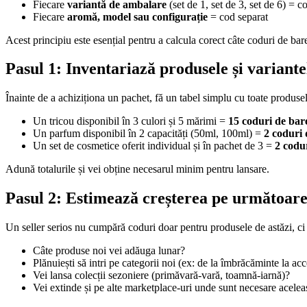
Fiecare
variantă de ambalare
(set de 1, set de 3, set de 6) = c
Fiecare
aromă, model sau configurație
= cod separat
Acest principiu este esențial pentru a calcula corect câte coduri de bare 
Pasul 1: Inventariază produsele și variante
Înainte de a achiziționa un pachet, fă un tabel simplu cu toate produsel
Un tricou disponibil în 3 culori și 5 mărimi =
15 coduri de bar
Un parfum disponibil în 2 capacități (50ml, 100ml) =
2 coduri 
Un set de cosmetice oferit individual și în pachet de 3 =
2 codu
Adună totalurile și vei obține necesarul minim pentru lansare.
Pasul 2: Estimează creșterea pe următoarel
Un seller serios nu cumpără coduri doar pentru produsele de astăzi, ci 
Câte produse noi vei adăuga lunar?
Plănuiești să intri pe categorii noi (ex: de la îmbrăcăminte la acc
Vei lansa colecții sezoniere (primăvară-vară, toamnă-iarnă)?
Vei extinde și pe alte marketplace-uri unde sunt necesare acelea