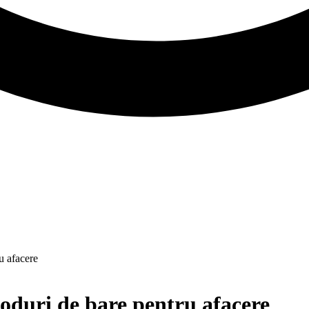
u afacere
coduri de bare pentru afacere