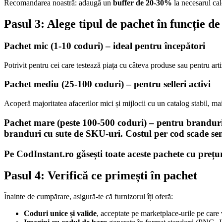
Recomandarea noastră: adaugă un
buffer de 20-30%
la necesarul calc
Pasul 3: Alege tipul de pachet în funcție de
Pachet mic (1-10 coduri) – ideal pentru începători
Potrivit pentru cei care testează piața cu câteva produse sau pentru a
Pachet mediu (25-100 coduri) – pentru selleri activi
Acoperă majoritatea afacerilor mici și mijlocii cu un catalog stabil, m
Pachet mare (peste 100-500 coduri) – pentru branduri ș
branduri cu sute de SKU-uri. Costul per cod scade se
Pe
CodInstant.ro
găsești toate aceste pachete cu prețu
Pasul 4: Verifică ce primești în pachet
Înainte de cumpărare, asigură-te că furnizorul îți oferă:
Coduri unice și valide
, acceptate pe marketplace-urile pe care v