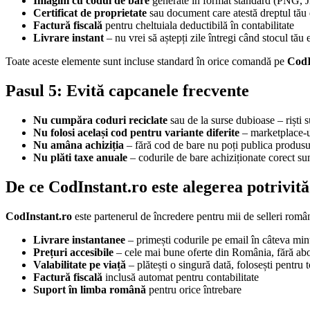
Imagini cu codul de bare
generate în format standard (PNG, JP
Certificat de proprietate
sau document care atestă dreptul tău d
Factură fiscală
pentru cheltuiala deductibilă în contabilitate
Livrare instant
– nu vrei să aștepți zile întregi când stocul tău e 
Toate aceste elemente sunt incluse standard în orice comandă pe
CodI
Pasul 5: Evită capcanele frecvente
Nu cumpăra coduri reciclate
sau de la surse dubioase – riști 
Nu folosi același cod pentru variante diferite
– marketplace-ur
Nu amâna achiziția
– fără cod de bare nu poți publica produsul 
Nu plăti taxe anuale
– codurile de bare achiziționate corect s
De ce CodInstant.ro este alegerea potrivită
CodInstant.ro
este partenerul de încredere pentru mii de selleri româ
Livrare instantanee
– primești codurile pe email în câteva min
Prețuri accesibile
– cele mai bune oferte din România, fără a
Valabilitate pe viață
– plătești o singură dată, folosești pentru
Factură fiscală
inclusă automat pentru contabilitate
Suport în limba română
pentru orice întrebare