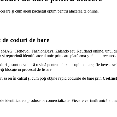
cesare și cum alegi pachetul optim pentru afacerea ta online.
t de coduri de bare
um eMAG, Trendyol, FashionDays, Zalando sau Kaufland online, unul dint
și reprezintă identificatorul unic prin care platforma și clienții recunosc 
uri și sunt nevoiți să revină pentru achiziții suplimentare, fie investesc
ți blocaje în procesul de listare.
ri să iei în calcul și cum poți obține rapid codurile de bare prin
CodInst
e identificare a produselor comercializate. Fiecare variantă unică a un