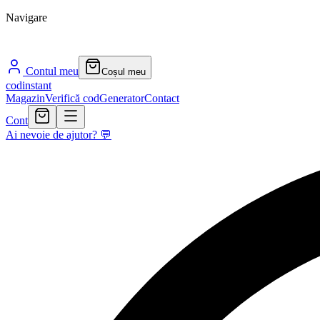
Navigare
Contul meu
Coșul meu
cod
instant
Magazin
Verifică cod
Generator
Contact
Cont
Ai nevoie de ajutor? 💬