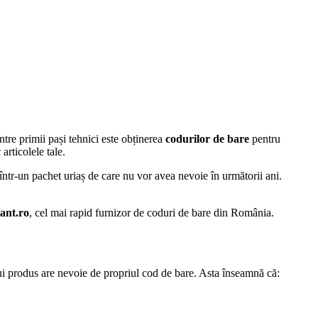
re primii pași tehnici este obținerea
codurilor de bare
pentru
articolele tale.
 într-un pachet uriaș de care nu vor avea nevoie în următorii ani.
ant.ro
, cel mai rapid furnizor de coduri de bare din România.
ui produs are nevoie de propriul cod de bare. Asta înseamnă că: