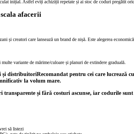
ulat inițial. Astfel eviți achiziții repetate și ai stoc de coduri pregătit 
 scala afacerii
rtizani și creatori care lansează un brand de nișă. Este alegerea econom
ai multe variante de mărime/culoare și planuri de extindere graduală.
i distribuitoriRecomandat pentru cei care lucrează cu c
mnificativ la volum mare.
ri transparente și fără costuri ascunse, iar codurile sun
rei să listezi